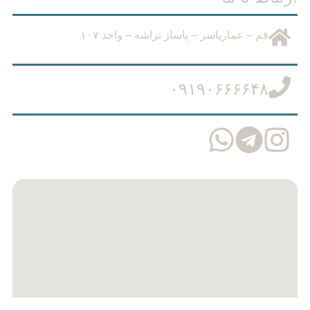
قم – عمارياسر – پاساژ تراشه – واحد ١٠٧
۰۹۱۹۰۶۶۶۶۴۸