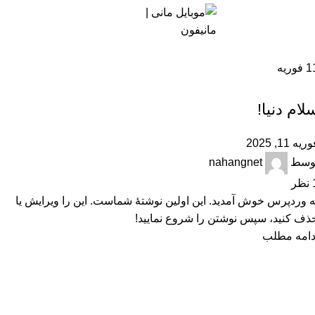
ارسال توسط
nahangnet
منو
تومان
خانه
مقالات ارسال شده توسط nahangnet
1
فوریه
دسته‌بندی نشده
لام دنیا!
ریه 11, 2025
وسط
nahangnet
نظر
ه وردپرس خوش آمدید. این اولین نوشتهٔ شماست. این را ویرایش یا
ذف کنید، سپس نوشتن را شروع نمایید!
دامه مطلب