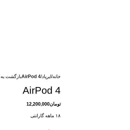
خانه
ایرپاد
AirPod 4
بازگشت به
AirPod 4
تومان
12,200,000
١٨ ماهه گارانتی