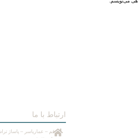
اهی می‌نویسم.
ارتباط با ما
قم – عمارياسر – پاساژ ترا